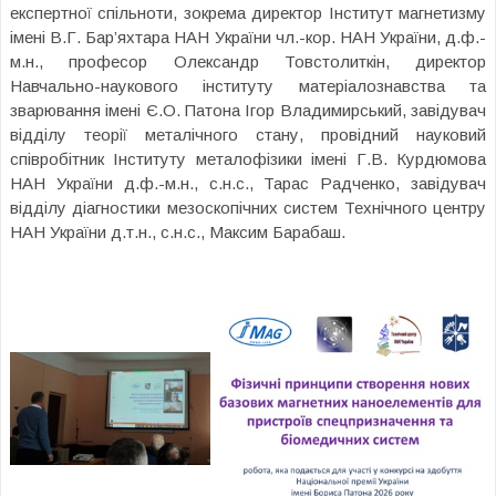
експертної спільноти, зокрема директор Інститут магнетизму
імені В.Г. Бар’яхтара НАН України чл.-кор. НАН України, д.ф.-
м.н., професор Олександр Товстолиткін, директор
Навчально-наукового інституту матеріалознавства та
зварювання імені Є.О. Патона Ігор Владимирський, завідувач
відділу теорії металічного стану, провідний науковий
співробітник Інституту металофізики імені Г.В. Курдюмова
НАН України д.ф.-м.н., с.н.с., Тарас Радченко, завідувач
відділу діагностики мезоскопічних систем Технічного центру
НАН України д.т.н., с.н.с., Максим Барабаш.