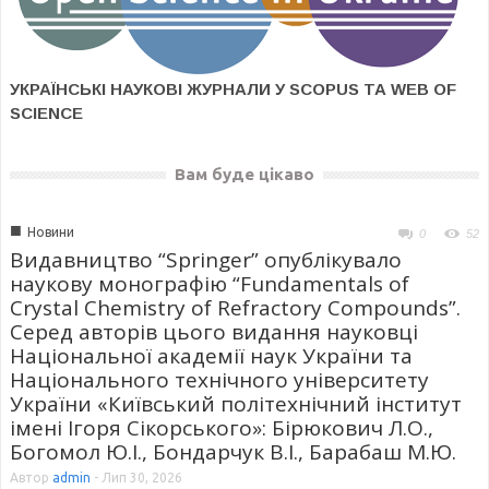
УКРАЇНСЬКІ НАУКОВІ ЖУРНАЛИ У SCOPUS ТА WEB OF
SCIENCE
Вам буде цікаво
■
Новини
0
52
Видавництво “Springer” опублікувало
наукову монографію “Fundamentals of
Crystal Chemistry of Refractory Compounds”.
Серед авторів цього видання науковці
Національної академії наук України та
Національного технічного університету
України «Київський політехнічний інститут
імені Ігоря Сікорського»: Бірюкович Л.О.,
Богомол Ю.І., Бондарчук В.І., Барабаш М.Ю.
Автор
admin
-
Лип 30, 2026