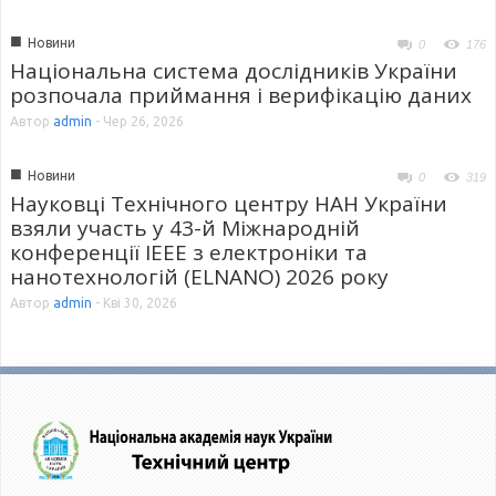
■
Новини
0
176
Національна система дослідників України
розпочала приймання і верифікацію даних
Автор
admin
-
Чер 26, 2026
■
Новини
0
319
Науковці Технічного центру НАН України
взяли участь у 43-й Міжнародній
конференції IEEE з електроніки та
нанотехнологій (ELNANO) 2026 року
Автор
admin
-
Кві 30, 2026