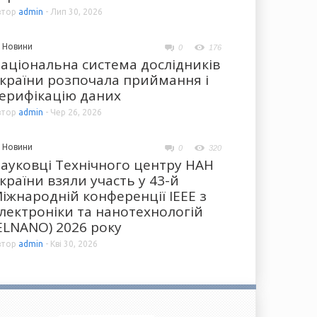
втор
admin
-
Лип 30, 2026
Новини
0
176
аціональна система дослідників
країни розпочала приймання і
ерифікацію даних
втор
admin
-
Чер 26, 2026
Новини
0
320
ауковці Технічного центру НАН
країни взяли участь у 43-й
іжнародній конференції IEEE з
лектроніки та нанотехнологій
ELNANO) 2026 року
втор
admin
-
Кві 30, 2026