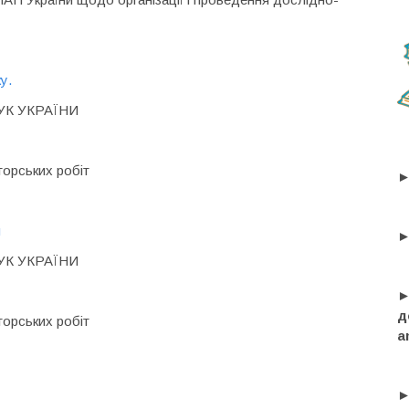
у.
УК УКРАЇНИ
торських робіт
►
я
►
УК УКРАЇНИ
►
д
торських робіт
a
►