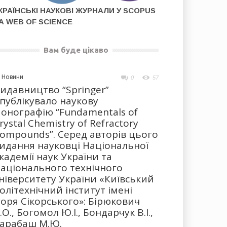
КРАЇНСЬКІ НАУКОВІ ЖУРНАЛИ У SCOPUS
А WEB OF SCIENCE
Вам буде цікаво
Новини
0
57
идавництво “Springer”
публікувало наукову
онографію “Fundamentals of
rystal Chemistry of Refractory
ompounds”. Серед авторів цього
идання науковці Національної
кадемії наук України та
аціонального технічного
ніверситету України «Київський
олітехнічний інститут імені
горя Сікорського»: Бірюкович
.О., Богомол Ю.І., Бондарчук В.І.,
арабаш М.Ю.