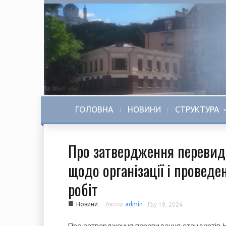
ГОЛОВНА
НОВИНИ
СТРУКТУРА
Про затвердження перевид
щодо організації і провед
робіт
■
Новини
Автор
admin
-
Гру 19, 2024
Про затвердження перевидання стандартів Н