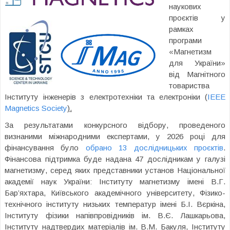
наукових
проєктів у
рамках
програми
«Магнетизм
для України»
від Магнітного
товариства
Інституту інженерів з електротехніки та електроніки (
IEEE
Magnetics Society
).
За результатами конкурсного відбору, проведеного
визнаними міжнародними експертами, у 2026 році для
фінансування було
обрано 13 дослідницьких проєктів
.
Фінансова підтримка буде надана 47 дослідникам у галузі
магнетизму, серед яких представники установ Національної
академії наук України: Інституту магнетизму імені В.Г.
Бар’яхтара, Київського академічного університету, Фізико-
технічного інституту низьких температур імені Б.І. Вєркіна,
Інституту фізики напівпровідників ім. В.Є. Лашкарьова,
Інституту надтвердих матеріалів ім. В.М. Бакуля,
Інституту