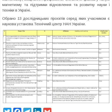
магнетизму та підтримки відновлення та розвитку науки і
техніки в Україні.
Обрано 13 дослідницьких проєктів серед яких учасником є
наукова установа Технічний центр НАН України.
T
F
T
Li
G