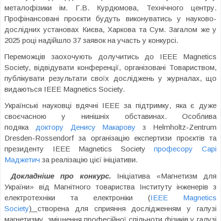
металофізики ім. Г.В. Курдюмова, Технічного центру.
Профінансовані проєкти будуть виконуватись у науково-
дослідних установах Києва, Харкова та Сум. Загалом же у
2025 році надійшло 37 заявок на участь у конкурсі.
Переможців заохочують долучитись до IEEE Magnetics
Society, відвідувати конференції, організовані Товариством,
публікувати результати своїх досліджень у журналах, що
видаються IEEE Magnetics Society.
Українські науковці вдячні IEEE за підтримку, яка є дуже
своєчасною у нинішніх обставинах. Особлива
подяка
доктору Денису Макарову
з Helmholtz-Zentrum
Dresden-Rossendorf за організацію експертизи проєктів та
президенту IEEE Magnetics Society
професору Сарі
Маджетич
за реалізацію цієї ініціативи.
Докладніше про конкурс.
Ініціатива «Магнетизм для
України» від Магнітного товариства Інституту інженерів з
електротехніки та електроніки (
IEEE Magnetics
Society
)
створена для сприяння дослідженням у галузі
магнетизму, зміцнення професійної спільноти фізиків у галузі