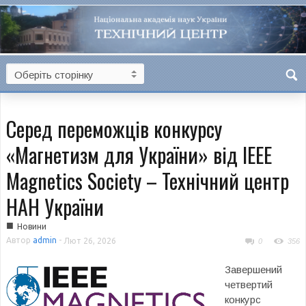
Серед переможців конкурсу
«Магнетизм для України» від IEEE
Magnetics Society – Технічний центр
НАН України
■
Новини
Автор
admin
-
Лют 26, 2026
0
356
Завершений
четвертий
конкурс