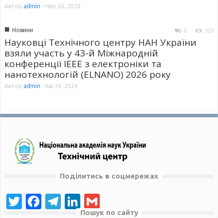
Автор
admin
-
Чер 26, 2026
■
Новини
0
319
Науковці Технічного центру НАН України
взяли участь у 43-й Міжнародній
конференції IEEE з електроніки та
нанотехнологій (ELNANO) 2026 року
Автор
admin
-
Кві 30, 2026
Поділитись в соцмережах
Twitter
Facebook
Telegram
LinkedIn
Gmail
Пошук по сайту