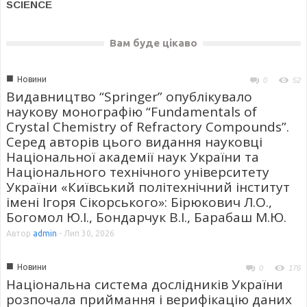
SCIENCE
Вам буде цікаво
■
Новини
0
52
Видавництво “Springer” опублікувало
наукову монографію “Fundamentals of
Crystal Chemistry of Refractory Compounds”.
Серед авторів цього видання науковці
Національної академії наук України та
Національного технічного університету
України «Київський політехнічний інститут
імені Ігоря Сікорського»: Бірюкович Л.О.,
Богомол Ю.І., Бондарчук В.І., Барабаш М.Ю.
Автор
admin
-
Лип 30, 2026
■
Новини
0
176
Національна система дослідників України
розпочала приймання і верифікацію даних