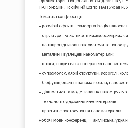
Організатори: Національна академія наук Ук
НАН України, Технічний центр НАН України, 
Тематика конференції:
– розмірні ефекти і самоорганізація наносист
– структура і властивості низькорозмірних с
– напівпровідникові наносистеми та наностр
– металічні і вуглецеві наноматеріали;
– плівки, покриття та поверхневі наносистеми
– супрамолекулярні структури, аерогелі, кол
– біофункціональні наноматеріали, наносисте
– діагностика та моделювання наноструктур 
– технології одержання наноматеріалів;
– практичне застосування наноматеріалів.
Робочі мови конференції – англійська, україн