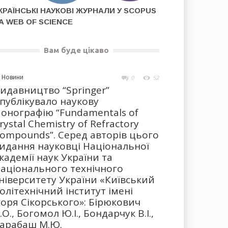
КРАЇНСЬКІ НАУКОВІ ЖУРНАЛИ У SCOPUS
А WEB OF SCIENCE
Вам буде цікаво
Новини
0
52
идавництво “Springer”
публікувало наукову
онографію “Fundamentals of
rystal Chemistry of Refractory
ompounds”. Серед авторів цього
идання науковці Національної
кадемії наук України та
аціонального технічного
ніверситету України «Київський
олітехнічний інститут імені
горя Сікорського»: Бірюкович
.О., Богомол Ю.І., Бондарчук В.І.,
арабаш М.Ю.