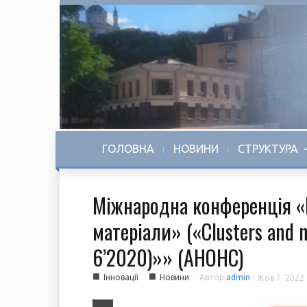
ГОЛОВНА
НОВИНИ
СТРУКТУРА
Міжнародна конференція «К
матеріали» («Clusters and 
6’2020)»» (АНОНС)
■
■
Інновації
Новини
Автор
admin
-
Жов 7, 2022