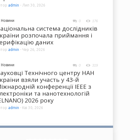
втор
admin
-
Лип 30, 2026
Новини
0
176
аціональна система дослідників
країни розпочала приймання і
ерифікацію даних
втор
admin
-
Чер 26, 2026
Новини
0
319
ауковці Технічного центру НАН
країни взяли участь у 43-й
іжнародній конференції IEEE з
лектроніки та нанотехнологій
ELNANO) 2026 року
втор
admin
-
Кві 30, 2026