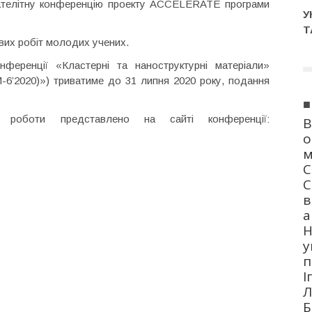
ателітну конференцію проекту ACCELERATE програми
У
Т
вих робіт молодих учених.
нференції «Кластерні та наноструктурні матеріали»
NM-6’2020)») триватиме до 31 липня 2020 року, подання
■
 роботи представлено на сайті конференції:
В
о
м
C
C
в
а
Н
у
п
І
Л
Б