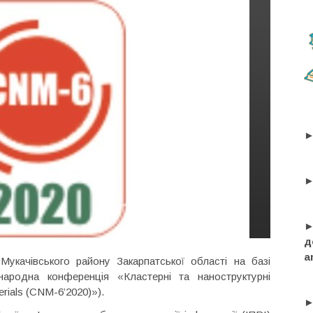
►
►
►
д
a
Мукачівського району Закарпатської області на базі
ародна конференція «Кластерні та наноструктурні
erials (CNM-6’2020)»).
►