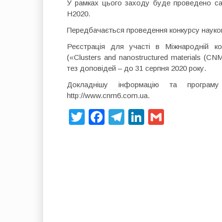
У рамках цього заходу буде проведено с
H2020.
Передбачається проведення конкурсу науко
Реєстрація для участі в Міжнародній ко
(«Clusters and nanostructured materials (C
тез доповідей – до 31 серпня 2020 року.
Докладнішу інформацію та програму
http://www.cnm6.com.ua.
T
F
T
Li
G
wi
a
el
n
m
tt
c
e
k
ail
er
e
gr
e
b
a
dI
o
m
n
o