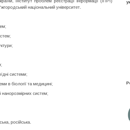
раїни, Інститут проблем реєстрації інформації (ІПРІ)
у
Ужгородський національний університет.
ем;
истем;
уктури;
;
оїдні системи;
Р
ми в біології та медицині;
і нанорозмірних систем;
ська, російська.